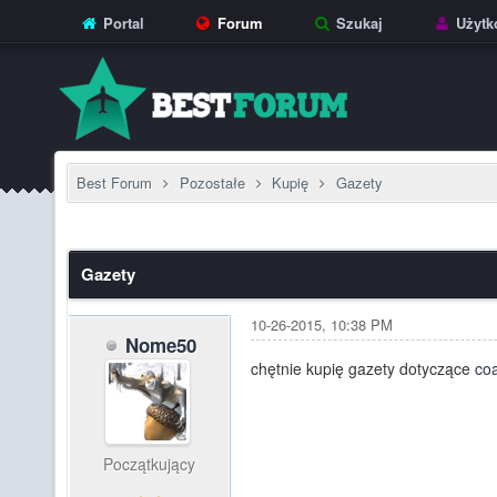
Portal
Forum
Szukaj
Użytk
Best Forum
Pozostałe
Kupię
Gazety
Gazety
10-26-2015, 10:38 PM
Nome50
chętnie kupię gazety dotyczące
co
Początkujący