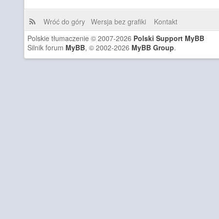
Wróć do góry
Wersja bez grafiki
Kontakt
Polskie tłumaczenie © 2007-2026
Polski Support MyBB
Silnik forum
MyBB
, © 2002-2026
MyBB Group
.