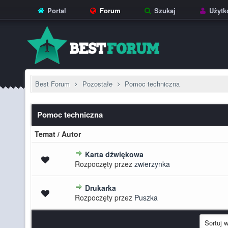
Portal
Forum
Szukaj
Użytk
Best Forum
Pozostałe
Pomoc techniczna
Pomoc techniczna
Temat
/
Autor
Karta dźwiękowa
rednia ocena: 0 na 5 gwiazdek
1
2
3
4
5
Rozpoczęty przez
zwierzynka
Drukarka
rednia ocena: 0 na 5 gwiazdek
1
2
3
4
5
Rozpoczęty przez
Puszka